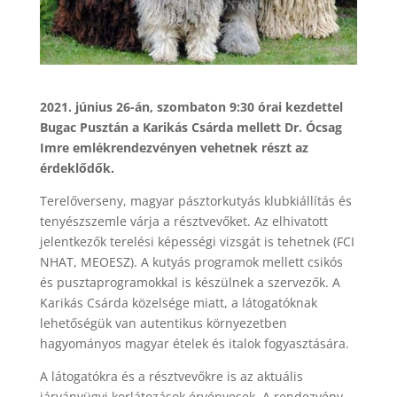
2021. június 26-án, szombaton 9:30 órai kezdettel
Bugac Pusztán a Karikás Csárda mellett Dr. Ócsag
Imre emlékrendezvényen vehetnek részt az
érdeklődők.
Terelőverseny, magyar pásztorkutyás klubkiállítás és
tenyészszemle várja a résztvevőket. Az elhivatott
jelentkezők terelési képességi vizsgát is tehetnek (FCI
NHAT, MEOESZ). A kutyás programok mellett csikós
és pusztaprogramokkal is készülnek a szervezők. A
Karikás Csárda közelsége miatt, a látogatóknak
lehetőségük van autentikus környezetben
hagyományos magyar ételek és italok fogyasztására.
A látogatókra és a résztvevőkre is az aktuális
járványügyi korlátozások érvényesek. A rendezvény