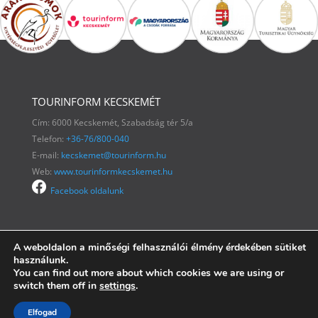
TOURINFORM KECSKEMÉT
Cím: 6000 Kecskemét, Szabadság tér 5/a
Telefon:
+36-76/800-040
E-mail:
kecskemet@tourinform.hu
Web:
www.tourinformkecskemet.hu
Facebook oldalunk
A weboldalon a minőségi felhasználói élmény érdekében sütiket
használunk.
You can find out more about which cookies we are using or
switch them off in
settings
.
Adatvédelmi tájékoztatók
Elfogad