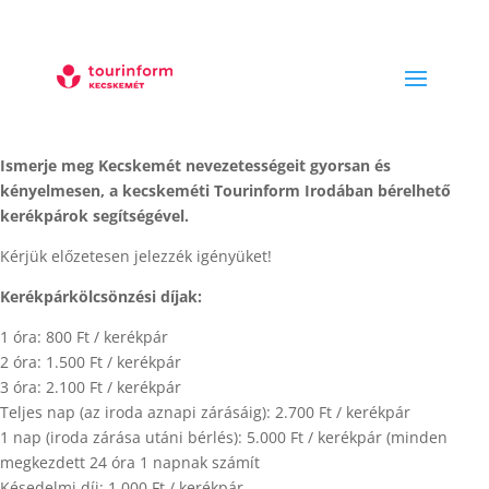
Ismerje meg Kecskemét nevezetességeit gyorsan és
kényelmesen, a kecskeméti Tourinform Irodában bérelhető
kerékpárok segítségével.
Kérjük előzetesen jelezzék igényüket!
Kerékpárkölcsönzési díjak:
1 óra: 800 Ft / kerékpár
2 óra: 1.500 Ft / kerékpár
3 óra: 2.100 Ft / kerékpár
Teljes nap (az iroda aznapi zárásáig): 2.700 Ft / kerékpár
1 nap (iroda zárása utáni bérlés): 5.000 Ft / kerékpár (minden
megkezdett 24 óra 1 napnak számít
Késedelmi díj: 1.000 Ft / kerékpár