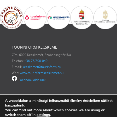
TOURINFORM KECSKEMÉT
Cím: 6000 Kecskemét, Szabadság tér 5/a
Telefon:
+36-76/800-040
E-mail:
kecskemet@tourinform.hu
Web:
www.tourinformkecskemet.hu
Facebook oldalunk
A weboldalon a minőségi felhasználói élmény érdekében sütiket
használunk.
You can find out more about which cookies we are using or
switch them off in
settings
.