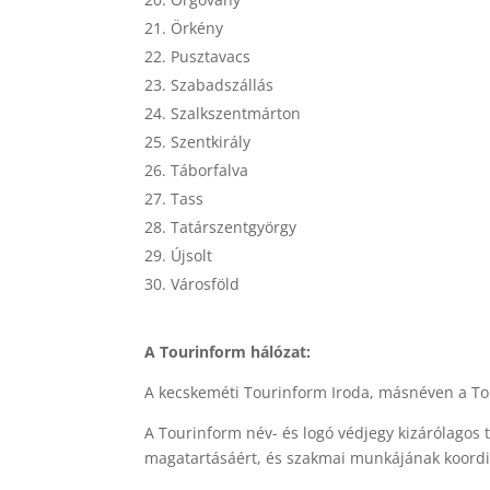
Örkény
Pusztavacs
Szabadszállás
Szalkszentmárton
Szentkirály
Táborfalva
Tass
Tatárszentgyörgy
Újsolt
Városföld
A Tourinform hálózat:
A kecskeméti Tourinform Iroda, másnéven a To
A Tourinform név- és logó védjegy kizárólagos 
magatartásáért, és szakmai munkájának koordin