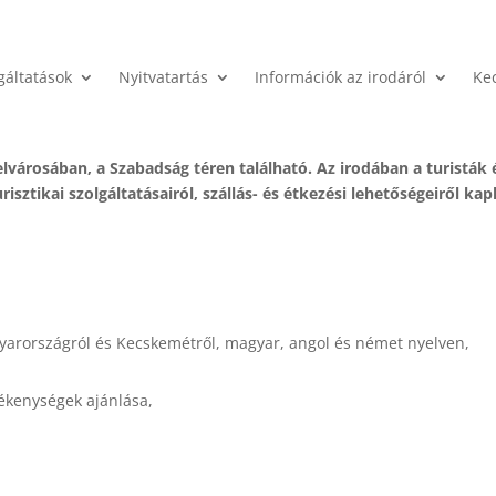
gáltatások
Nyitvatartás
Információk az irodáról
Ke
városában, a Szabadság téren található. Az irodában a turisták
urisztikai szolgáltatásairól, szállás- és étkezési lehetőségeiről k
gyarországról és Kecskemétről, magyar, angol és német nyelven,
vékenységek ajánlása,