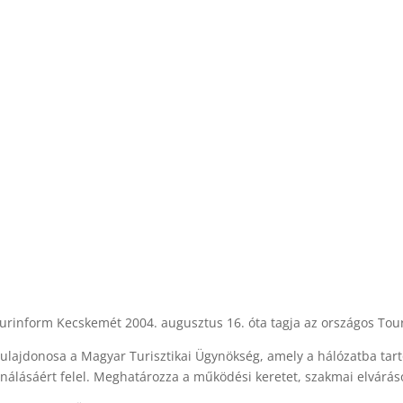
urinform Kecskemét 2004. augusztus 16. óta tagja az országos Tou
tulajdonosa a Magyar Turisztikai Ügynökség, amely a hálózatba tarto
álásáért felel. Meghatározza a működési keretet, szakmai elvárások