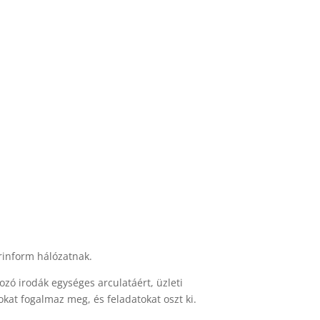
rinform hálózatnak.
zó irodák egységes arculatáért, üzleti
at fogalmaz meg, és feladatokat oszt ki.