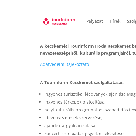
Pályázat
Hírek
Szol
A kecskeméti Tourinform Iroda Kecskemét bel
nevezetességeiről, kulturális programjairól, t
Adatvédelmi tájékoztató
A Tourinform Kecskemét szolgáltatásai:
ingyenes turisztikai kiadványok ajánlása Ma
ingyenes térképek biztosítása,
helyi kulturális programok és szabadidős te
idegenvezetések szervezése,
ajándéktárgyak árusítása,
koncert- és előadás jegyek értékesítése,