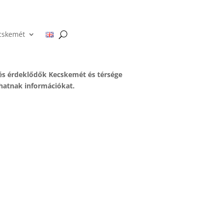
cskemét
 és érdeklődők Kecskemét és térsége
aphatnak információkat.