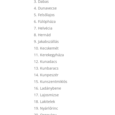
Dabas
Dunavecse
Felsőlajos
Fülöpháza
Helvécia
Hernád
Jakabszállás
Kecskemét
Kerekegyháza
Kunadacs
Kunbaracs
Kunpeszér
Kunszentmiklós
Ladánybene
Lajosmizse
Lakitelek
Nyárlőrinc
Orgovány