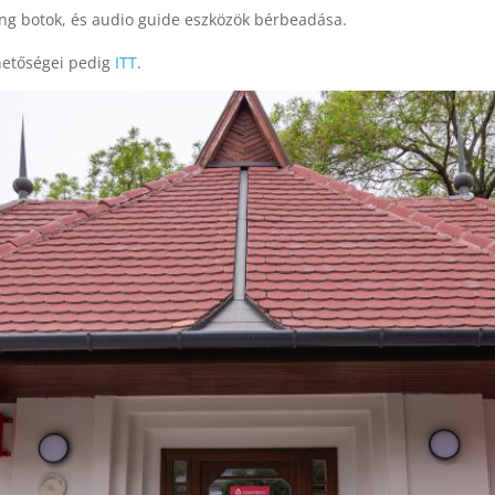
ing botok, és audio guide eszközök bérbeadása.
hetőségei pedig
ITT
.