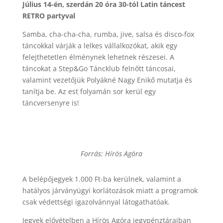
Július 14-én, szerdán 20 óra 30-tól Latin táncest
RETRO partyval
Samba, cha-cha-cha, rumba, jive, salsa és disco-fox
táncokkal várják a lelkes vállalkozókat, akik egy
felejthetetlen élménynek lehetnek részesei. A
táncokat a Step&Go Táncklub felnőtt táncosai,
valamint vezetőjük Polyákné Nagy Enikő mutatja és
tanítja be. Az est folyamán sor kerül egy
táncversenyre is!
Forrás: Hírös Agóra
A belépőjegyek 1.000 Ft-ba kerülnek, valamint a
hatályos járványügyi korlátozások miatt a programok
csak védettségi igazolvánnyal látogathatóak.
Jegyek elővételben a Hírös Agóra jegypénztáraiban