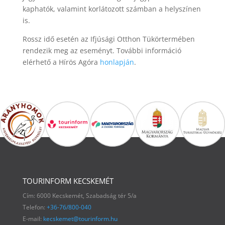
kaphatók, valamint korlátozott számban a helyszínen
is.
Rossz idő esetén az Ifjúsági Otthon Tükörtermében
rendezik meg az eseményt. További információ
elérhető a Hírös Agóra
honlapján
.
TOURINFORM KECSKEMÉT
Cím: 6000 Kecskemét, Szabadság tér 5/a
Telefon:
+36-76/800-040
E-mail:
kecskemet@tourinform.hu