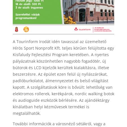
A Tourinform Irodát idén tavasszal az üzemeltető
Hírös Sport Nonprofit Kft. teljes körűen felújította egy
Kisfaludy Fejlesztési Program keretében. A nyertes
pályázatnak köszönhetően nagyobb fogadótér, új
bútorok és LCD kijelzők kerültek kialakításra, illetve
beszerzésre. Az épület ezen felül új nyílászárókat,
padlóburkolatot, álmennyezetet és belső világítást
kapott. A szolgáltatások köre is bővült: lehetőség van
elektromos rollerek, kerékpárok, nordic walking botok
és audioguide eszközök bérlésére. Az ajándéktárgy
kínálatban helyi kézművesek termékei is
megtalálhatók.
További információk a városnéző sétákról, vagy a