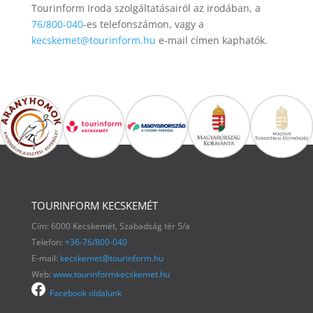
Tourinform Iroda szolgáltatásairól az irodában, a
76/800-040
-es telefonszámon, vagy a
kecskemet@tourinform.hu
e-mail címen kaphatók.
TOURINFORM KECSKEMÉT
Cím: 6000 Kecskemét, Szabadság tér 5/a
Telefon:
+36-76/800-040
E-mail:
kecskemet@tourinform.hu
Web:
www.tourinformkecskemet.hu
Facebook oldalunk