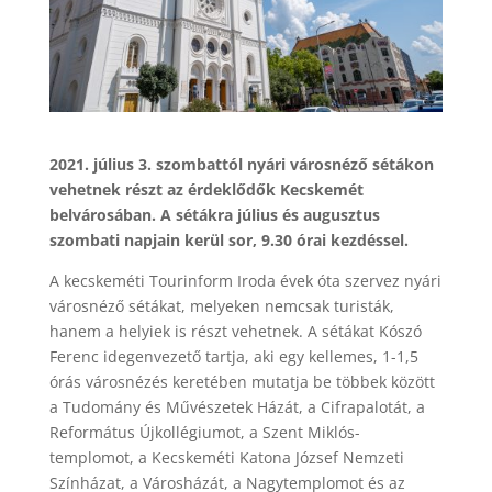
2021. július 3. szombattól nyári városnéző sétákon
vehetnek részt az érdeklődők Kecskemét
belvárosában. A sétákra július és augusztus
szombati napjain kerül sor, 9.30 órai kezdéssel.
A kecskeméti Tourinform Iroda évek óta szervez nyári
városnéző sétákat, melyeken nemcsak turisták,
hanem a helyiek is részt vehetnek. A sétákat Kószó
Ferenc idegenvezető tartja, aki egy kellemes, 1-1,5
órás városnézés keretében mutatja be többek között
a Tudomány és Művészetek Házát, a Cifrapalotát, a
Református Újkollégiumot, a Szent Miklós-
templomot, a Kecskeméti Katona József Nemzeti
Színházat, a Városházát, a Nagytemplomot és az