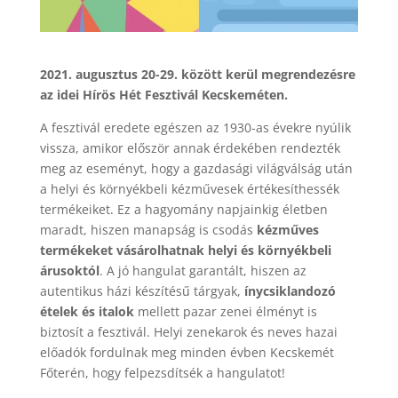
2021. augusztus 20-29. között kerül megrendezésre
az idei Hírös Hét Fesztivál Kecskeméten.
A fesztivál eredete egészen az 1930-as évekre nyúlik
vissza, amikor először annak érdekében rendezték
meg az eseményt, hogy a gazdasági világválság után
a helyi és környékbeli kézművesek értékesíthessék
termékeiket. Ez a hagyomány napjainkig életben
maradt, hiszen manapság is csodás
kézműves
termékeket vásárolhatnak helyi és környékbeli
árusoktól
. A jó hangulat garantált, hiszen az
autentikus házi készítésű tárgyak,
ínycsiklandozó
ételek és italok
mellett pazar zenei élményt is
biztosít a fesztivál. Helyi zenekarok és neves hazai
előadók fordulnak meg minden évben Kecskemét
Főterén, hogy felpezsdítsék a hangulatot!