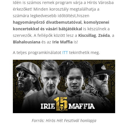
Idén is számos remek program várja a Hírös Városba
érkezőket! Minden korosztály megtalálhatja a
számára legkedvesebb időtöltést,hiszen
hagyományőrző divatbemutatóval, komolyzenei
koncertekkel és vásári bábjátékkal
is készülnek a
szervezők. A fellépők között lesz a
Kiscsillag
,
Zséda
, a
Blahalousiana
és az
Irie Maffia
is!
A teljes programkínálatot
ITT
tekinthetik meg.
Forrás: Hírös Hét Fesztivál honlapja