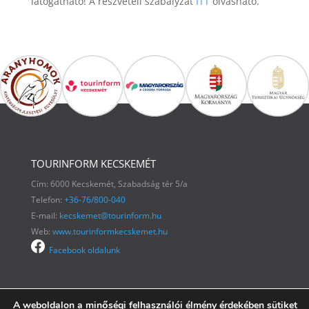
látogatható! A részvételi szabályzat
ITT
olvasható.
TOURINFORM KECSKEMÉT
Cím: 6000 Kecskemét, Szabadság tér 5/a
Telefon:
+36-76/800-040
E-mail:
kecskemet@tourinform.hu
Web:
www.tourinformkecskemet.hu
Facebook oldalunk
A weboldalon a minőségi felhasználói élmény érdekében sütiket