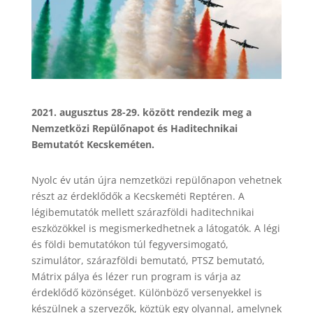
2021. augusztus 28-29. között rendezik meg a
Nemzetközi Repülőnapot és Haditechnikai
Bemutatót Kecskeméten.
Nyolc év után újra nemzetközi repülőnapon vehetnek
részt az érdeklődők a Kecskeméti Reptéren. A
légibemutatók mellett szárazföldi haditechnikai
eszközökkel is megismerkedhetnek a látogatók. A légi
és földi bemutatókon túl fegyversimogató,
szimulátor, szárazföldi bemutató, PTSZ bemutató,
Mátrix pálya és lézer run program is várja az
érdeklődő közönséget. Különböző versenyekkel is
készülnek a szervezők, köztük egy olyannal, amelynek