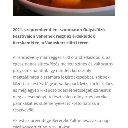
2021. szeptember 4-én, szombaton Gulyásfőző
Fesztiválon vehetnek részt az érdeklődők
Kecskeméten, a Vadaskert előtti téren.
A rendezvény már reggel 7:00 órától elkezdődik, az
egész napos sütés-főzés mellett színes és változatos
programkínálattal, így minden korosztály
megtalálhatja a számára legérdekesebbet. Többek
között arcfestés, légvár, vadaspark kvíz, kürtöskalács
és még egyéb kikapcsolódási lehetőségek színesítik
meg az eseményt. A fesztiválon díjnyertes borokat,
pálinkákat és süteményeket is kóstolhatnak a
résztvevők.
Az est sztárvendége Bereczki Zoltán lesz, aki a nap
záró koncertjét adja 19:30-kor.