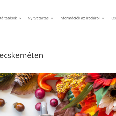
gáltatások
Nyitvatartás
Információk az irodáról
Ke
Kecskeméten