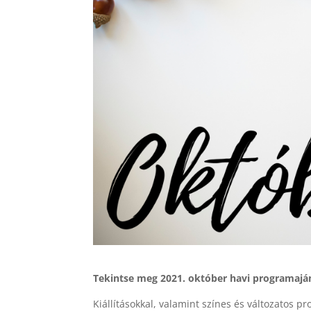
Tekintse meg 2021. október havi programaján
Kiállításokkal, valamint színes és változatos p