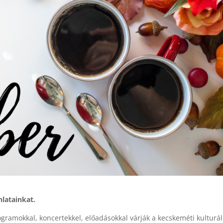
latainkat.
rogramokkal, koncertekkel, előadásokkal várják a kecskeméti kulturál