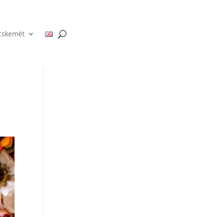
cskemét