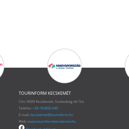
TOURINFORM KECSKEMÉT
Cím: 6000 Kecskemét, Szabadság tér 5/a
Telefon:
+36-76/800-040
E-mail:
kecskemet@tourinform.hu
Web:
www.tourinformkecskemet.hu