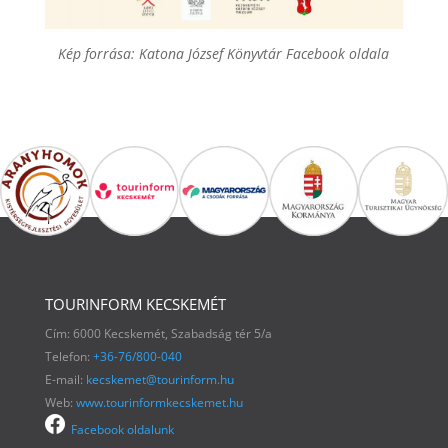
Kép forrása: Katona József
Könyvtár Facebook oldala
TOURINFORM KECSKEMÉT
Cím: 6000 Kecskemét, Szabadság tér 5/a
Telefon:
+36-76/800-040
E-mail:
kecskemet@tourinform.hu
Web:
www.tourinformkecskemet.hu
Facebook oldalunk