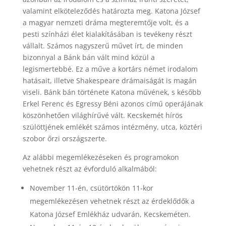
valamint elköteleződés határozta meg. Katona József
a magyar nemzeti dráma megteremtője volt, és a
pesti színházi élet kialakításában is tevékeny részt
vállalt. Számos nagyszerű művet írt, de minden
bizonnyal a Bánk bán vált mind közül a
legismertebbé. Ez a műve a kortárs német irodalom
hatásait, illetve Shakespeare drámaiságát is magán
viseli. Bánk bán története Katona művének, s később
Erkel Ferenc és Egressy Béni azonos című operájának
köszönhetően világhírűvé vált. Kecskemét hírös
szülöttjének emlékét számos intézmény, utca, köztéri
szobor őrzi országszerte.
Az alábbi megemlékezéseken és programokon
vehetnek részt az évforduló alkalmából:
November 11-én, csütörtökön 11-kor
megemlékezésen vehetnek részt az érdeklődők a
Katona József Emlékház udvarán, Kecskeméten.