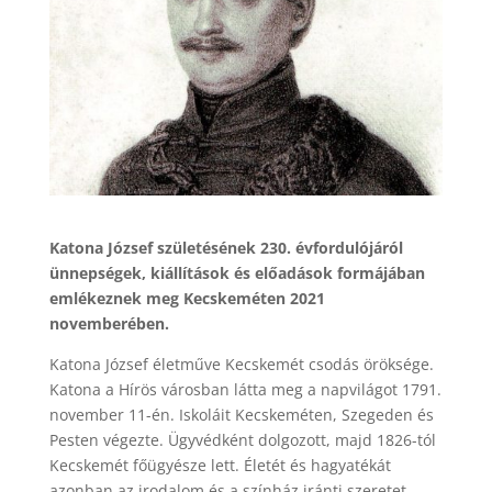
Katona József születésének 230. évfordulójáról
ünnepségek, kiállítások és előadások formájában
emlékeznek meg Kecskeméten 2021
novemberében.
Katona József életműve Kecskemét csodás öröksége.
Katona a Hírös városban látta meg a napvilágot 1791.
november 11-én. Iskoláit Kecskeméten, Szegeden és
Pesten végezte. Ügyvédként dolgozott, majd 1826-tól
Kecskemét főügyésze lett. Életét és hagyatékát
azonban az irodalom és a színház iránti szeretet,