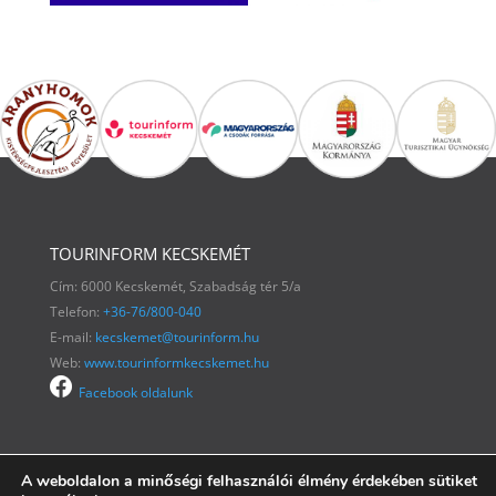
TOURINFORM KECSKEMÉT
Cím: 6000 Kecskemét, Szabadság tér 5/a
Telefon:
+36-76/800-040
E-mail:
kecskemet@tourinform.hu
Web:
www.tourinformkecskemet.hu
Facebook oldalunk
A weboldalon a minőségi felhasználói élmény érdekében sütiket