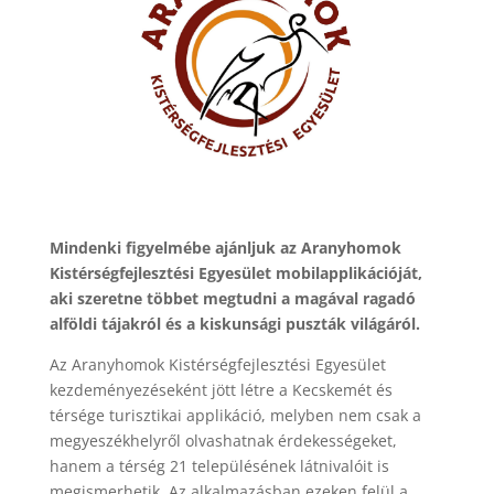
Mindenki figyelmébe ajánljuk az Aranyhomok
Kistérségfejlesztési Egyesület mobilapplikációját,
aki szeretne többet megtudni a magával ragadó
alföldi tájakról és a kiskunsági puszták világáról.
Az Aranyhomok Kistérségfejlesztési Egyesület
kezdeményezéseként jött létre a Kecskemét és
térsége turisztikai applikáció, melyben nem csak a
megyeszékhelyről olvashatnak érdekességeket,
hanem a térség 21 településének látnivalóit is
megismerhetik. Az alkalmazásban ezeken felül a