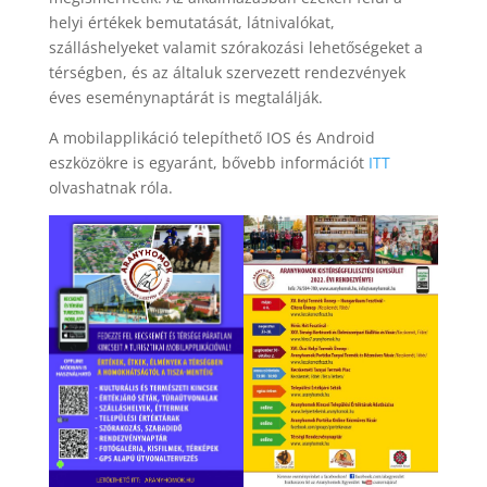
helyi értékek bemutatását, látnivalókat,
szálláshelyeket valamit szórakozási lehetőségeket a
térségben, és az általuk szervezett rendezvények
éves eseménynaptárát is megtalálják.
A mobilapplikáció telepíthető IOS és Android
eszközökre is egyaránt, bővebb információt
ITT
olvashatnak róla.