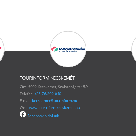
TOURINFORM KECSKEMÉT
Cím: 6000 Kecskemét, Szabadság tér 5/a
Telefon:
+36-76/800-040
E-mail:
kecskemet@tourinform.hu
Web:
www.tourinformkecskemet.hu
Facebook oldalunk