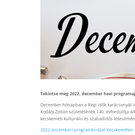
Tekintse meg 2022. december havi programaj
December hónapban a Régi idők karácsonyát idé
Kodály Zoltán születésének 140. évfordulója a
kecskeméti kulturális és szabadidős létesítmé
2022 decemberi programkínálat Kecskeméten