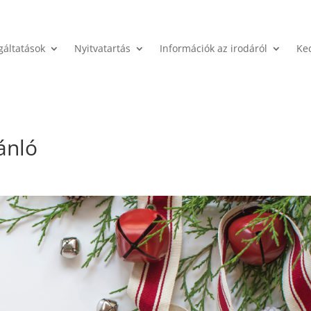
gáltatások
Nyitvatartás
Információk az irodáról
Ke
ánló