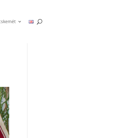
cskemét