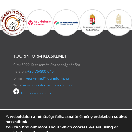
TOURINFORM KECSKEMÉT
Cím: 6000 Kecskemét, Szabadság tér 5/a
Telefon:
+36-76/800-040
E-mail:
kecskemet@tourinform.hu
Web:
www.tourinformkecskemet.hu
Facebook oldalunk
A weboldalon a minőségi felhasználói élmény érdekében sütiket
használunk.
You can find out more about which cookies we are using or