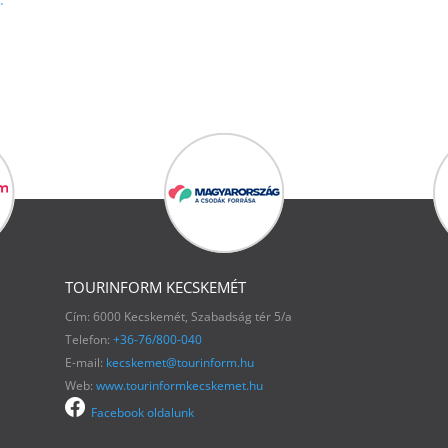
TOURINFORM KECSKEMÉT
Cím: 6000 Kecskemét, Szabadság tér 5/a
Telefon:
+36-76/800-040
E-mail:
kecskemet@tourinform.hu
Web:
www.tourinformkecskemet.hu
Facebook oldalunk