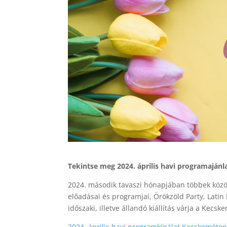
Tekintse meg 2024. április havi programajánl
2024. második tavaszi hónapjában többek közöt
előadásai és programjai, Örökzöld Party, Latin 
időszaki, illetve állandó kiállítás várja a Kecsk
2024. április havi programkínálat Kecskeméten