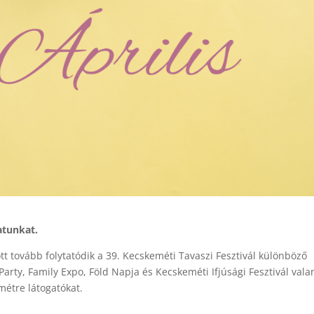
atunkat.
t tovább folytatódik a 39. Kecskeméti Tavaszi Fesztivál különböző
Party, Family Expo, Föld Napja és Kecskeméti Ifjúsági Fesztivál vala
emétre látogatókat.
.