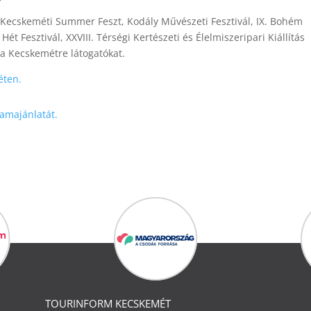
. Kecskeméti Summer Feszt, Kodály Művészeti Fesztivál, IX. Bohém
 Hét Fesztivál, XXVIII. Térségi Kertészeti és Élelmiszeripari Kiállítás
ja a Kecskemétre látogatókat.
éten.
amajánlatát.
TOURINFORM KECSKEMÉT