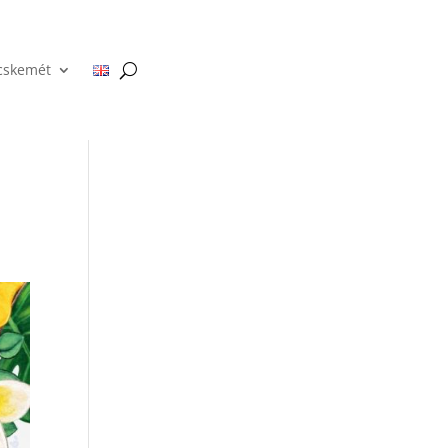
cskemét