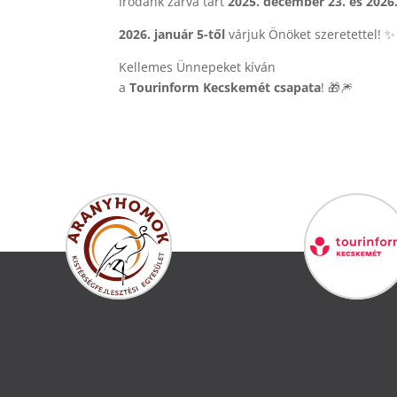
Irodánk zárva tart
2025. december 23. és 2026.
2026. január 5-től
várjuk Önöket szeretettel! ✨
Kellemes Ünnepeket kíván
a
Tourinform Kecskemét csapata
! 🎁🎆