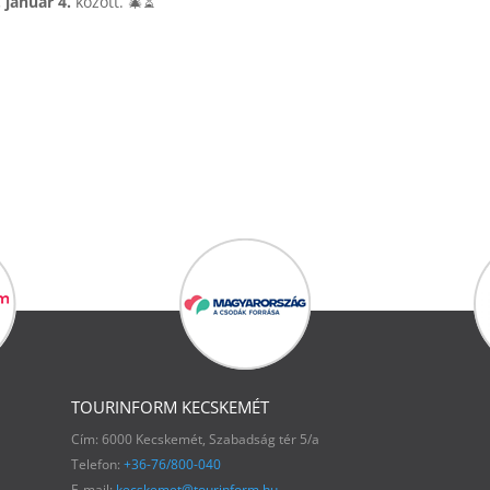
 január 4.
között. 🎄⏳
TOURINFORM KECSKEMÉT
Cím: 6000 Kecskemét, Szabadság tér 5/a
Telefon:
+36-76/800-040
E-mail:
kecskemet@tourinform.hu