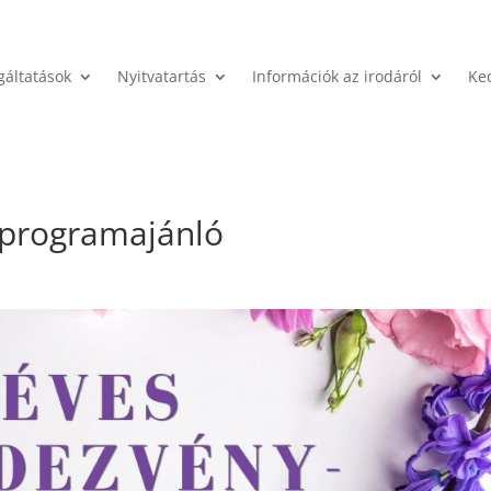
gáltatások
Nyitvatartás
Információk az irodáról
Ke
 programajánló