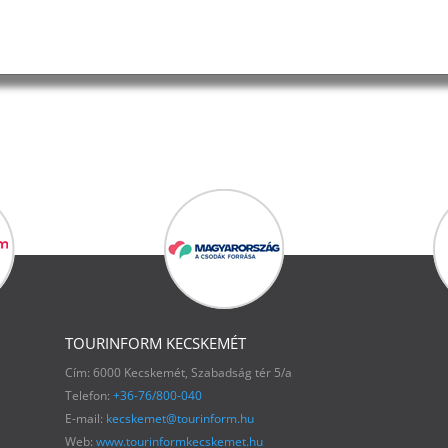
TOURINFORM KECSKEMÉT
Cím: 6000 Kecskemét, Szabadság tér 5/a
Telefon:
+36-76/800-040
E-mail:
kecskemet@tourinform.hu
Web:
www.tourinformkecskemet.hu