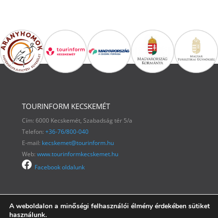
TOURINFORM KECSKEMÉT
Cím: 6000 Kecskemét, Szabadság tér 5/a
Telefon:
+36-76/800-040
E-mail:
kecskemet@tourinform.hu
Web:
www.tourinformkecskemet.hu
Facebook oldalunk
A weboldalon a minőségi felhasználói élmény érdekében sütiket
használunk.